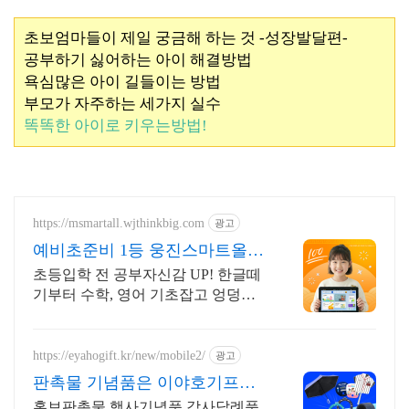
초보엄마들이 제일 궁금해 하는 것 -성장발달편-
공부하기 싫어하는 아이 해결방법
욕심많은 아이 길들이는 방법
부모가 자주하는 세가지 실수
똑똑한 아이로 키우는방법!
https://msmartall.wjthinkbig.com
광고
예비초준비 1등 웅진스마트올
초등입학 전 공부준비 끝!
초등입학 전 공부자신감 UP! 한글떼
기부터 수학, 영어 기초잡고 엉덩이
힘 길러요 정확한 한글실력 진단과
수준별 맞춤학습으로 한글떼고, 초등
입학 전 공부준비 끝!
https://eyahogift.kr/new/mobile2/
광고
판촉물 기념품은 이야호기프트
소량카드 환영 무료시안 가능
홍보판촉물 행사기념품 감사답례품