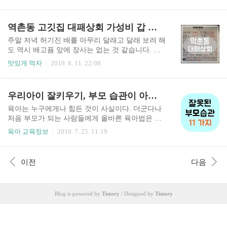
곤 한다. 오늘 모임 장소는 교대에 위치한 돌배기집
찌기 시작한 것 같습니다. 사실 여행 다니고 외식하
교대역점 교대역 1번 출구로 나가면 바로 우측에
면서 여름 방학 동안에 많이 놀아서인지 방 심한 탓
골목이 있는데. 그 길을 따라서 쭉 올라가다 보면
역촌동 고깃집 대패상회 가성비 갑 맛집이네요!
에 살이 찐 것 같습니다. 다이어트하고 싶은데 쉽지
큰 사거리가 나온다. 거기서 왼쪽으로 들어가면 바
않다고요? 다이어트 식..
로 우측에 있는 곳이다. 보통 회식 때 소고기를 먹
주말 저녁 허기진 배를 아무리 달래고 달래 보려 해
고 싶지만 삼겹살을 주로 먹는다. 일을 많이 시켰으
도 역시 배고픔 앞에 장사는 없는 것 같습니다. 토
면 맛있는 걸 사줘야 하는데 직장인들의 비애가 아
요일 저녁 9시가 막 되었는데 저녁을 조금 먹어서
맛있게 먹자
2019. 8. 11. 22:08
닐까 생각한다. 돌배기 집은 가성비 대비해서 맛집
일까요 참을수가 없을 것 같아서 역촌동 맛집 찾기
으로 이미 정평이 나있는 곳이라 할 수 있다. 교대
에 돌입을 했습니다. 멀리 나가기도 귀찮고 근처에
돌배기집에 가면 주로 차돌박이를 먹는데 오늘은
가서 먹어야 겠다 생각했는데 집 앞에는 음식점이
우리아이 잘키우기, 부모 습관이 아이를 망치는 이유
갈빗살이 왜 이리도 먹고 싶은지 오늘의 시작은 갈
없어서 조금 나가야겠더라고요. 응암역에 거주하
빗살로 해볼까 한다. 갈빗..
시는 분들은 주로 어디 가서 맛있는 걸 먹는지 궁금
육아는 누구에게나 힘든 것이 사실이다. 더군다나
해서 여기저기 검색을 해보다가 한 곳을 발견했습
처음 부모가 되는 사람들에게 올바른 육아법은 정
니다. 바로 요기 역촌동 고깃집인데요 역말사거리
말 어려울 수밖에 없다고 한다. 대부부의 부모라면
육아 교육정보
2019. 7. 25. 11:19
에서 연신내 방향으로 좌회전하면 우측에 위치한
아이들을 바르고 훌륭하게 키우고 싶어한다. 하지
대패 상회였습니다. 지나가다 몇 번 본 것 같기는
만 생각처럼 잘 안되는 것이 자녀교육이다. 그 이유
한데 사실 방문한 한 번도 안 해봐서 이번에 처음
는 부모 자신도 모르게 무의식 속에 나쁜 습관들이
이전
다음
가보기로 했는데 생각보다 꽤 괜찮은 것 같더라고
배어있기 때문이다. 오늘은 아이를 망치게 하는 부
요. 제일 먼저 맘에 든 점은 가격..
모들의 잘못된 습관에 대해서 이야기 해볼까 한다.
잘못된 부모의 습관 11가지 1. 사랑받는 아이로 자
Blog is powered by
Tistory
/ Designed by
Tistory
라기 위해서는 사랑하는 법을 사랑하는 모습을 보
여줘라. 옛날 우리부모들은 엄격한 기준과 가부장
적인 시대의 모습으로 자녀교육 또한 엄격하게 진
행해 왔다. 그러다 보니 자식들이 커서 성인이 되었