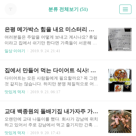
분류 전체보기 (51)
은평 메가박스 힘을 내요 미스터리 보고 벌집 핏자 사먹었네요!
여러분들은 주말을 어떻게 보내고 계시나요? 휴일
이라고 집에서 쉬기만 한다면 가족들이 서운해 하
지 않나요? 저희가족들 역시 주말이되면 몸이 근질
일상 이야기
2019. 9. 24. 21:41
근질해 하길래 영화한편 보고 왔습니다. 어떤 영화
를 보고 왔냐구요? 차승원씨가 오랜만에 코미디 영
화로 복귀한 힘을내요 미스터리 입니다. 영화는 12
집에서 만들어 먹는 다이어트 식사! 간단한 재료소개.
세 이상 관람가 이지만 12세 이하도 보호자와 동반
하면 볼수가 있다고 해서 9살딸과 함께 다녀왔네
다이어트는 모든 사람들에게 필요할까요? 꼭 그런
요. 연신내 메가박스는 사람들이 없어서 좋은것 같
것 같지는 않습니다. 하지만 분명 체질적으로 어느
아요. 상암 cgv를 주로 가곤했는데 상암cgv가 메가
누군가는 많이 먹어도 살이 찌지 않고 어느 누구는
맛있게 먹자
2019. 9. 21. 06:17
박스로 바뀌면서는 연신내 메가박스 혹은 불광 cgv
조금만 먹어도 살이 금방 찌는 체질을 가지고 있는
를 더 자주가게 되는것 같습니다. sk 통신사 vip 등
것은 분명한 것 같습니다. 그런데 대부분의 사람들
급이라서 연 6회 vip pick 혜택을 이용할수 있는데
이 살이 찌는 이유는 아마도 먹는 칼로리에 비하여
교대 백종원의 돌배기집 내가자주 가는이유!
요, 아마 sk 사용하시는 분들아 대부분 아시겠지만
소모하는 칼로리가 적어지게 되면서 체내에 칼로
무료영화 관람..
리가 쌓이게 되면서 살이 찌는게 아닐까 생각합니
오랜만에 교대 나들이를 했다. 회사가 강남에 위치
다. 사실 에너지를 섭취 했으면 그만큼 소비를 해야
하고 있어서 주로 강남에서 먹고 즐기지만 간혹 사
현재의 체중이 유지가 될 테니까요! 얼마 전부터
람들과 만날 때 중간 지점이 교대인지라 교대를 가
맛있게 먹자
2019. 9. 20. 17:43
체중 관리를 안 했더니 집안 식구들의 살이 조금씩