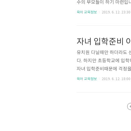
수의 부모들이 하기 마련입
지. 형제 자매없이 혼자 자
육아 교육정보
2019. 6. 12. 23:30
등학교에 입학하는 아이들 
처하면 상당히 신경이 쓰일
게 알려주는 내용을 주제로
자녀 입학준비 
학급인원도 증가하고 모르는 
유치원 다닐때만 하더라도 
다. 하지만 초등학교에 입학
자녀 입학준비때문에 걱정을
있지만 아직가지도 초등학교
육아 교육정보
2019. 6. 12. 18:00
다면 과연 초등학교 입학전
도 주용한 몇가지에 대하여
좀더 규칙적인 생활을 하기 
0분의 쉬는시간을거치기 때문