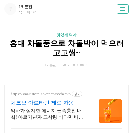
19 분전
육아 이야기
맛있게 먹자
홍대 차돌풍으로 차돌박이 먹으러
고고씽~
19 분전
2019. 10. 4. 00:35
https://smartstore.naver.com/checko
광고
체크오 아르타민 제로 자몽
약사가 설계한 에너지 급속충전 배
합! 아르기닌과 고함량 비타민 배합
으로 에너지UP