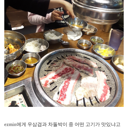
ezmin에게 우삼겹과 차돌박이 중 어떤 고기가 맛있냐고