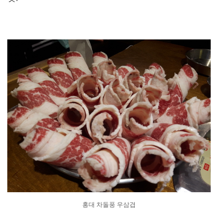
홍대 차돌풍 우삼겹