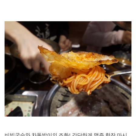
비빔국수와 차돌박이의 조화! 간단하게 맥주 한잔 마시