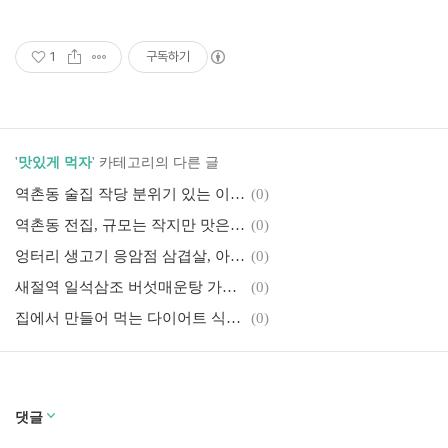
1
구독하기
'
맛있게 먹자
' 카테고리의 다른 글
역촌동 술집 작당 분위기 있는 이자카야에서
(0)
역촌동 전집, 규모는 작지만 맛은 최고 월매전지짐이
(0)
엉터리 생고기 응암점 삼겹살, 아프리카 돼지열병 걱정없이 먹어도 된답니다~
(0)
새절역 일석삼조 버섯매운탕 가성비 맛집!
(0)
집에서 만들어 먹는 다이어트 식사! 간단한 재료소개.
(0)
댓글