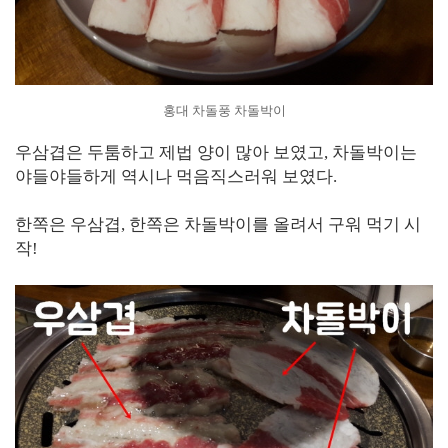
홍대 차돌풍 차돌박이
우삼겹은 두툼하고 제법 양이 많아 보였고, 차돌박이는
야들야들하게 역시나 먹음직스러워 보였다.
한쪽은 우삼겹, 한쪽은 차돌박이를 올려서 구워 먹기 시
작!