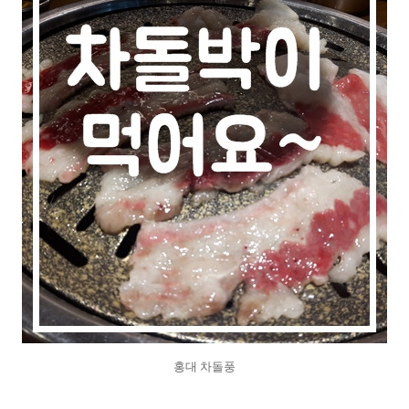
홍대 차돌풍