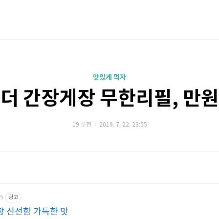
맛있게 먹자
더 간장게장 무한리필, 만
19 분전
2019. 7. 22. 23:55
m
광고
 신선함 가득한 맛