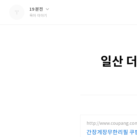
19 분전
육아 이야기
일산 더
http://www.coupang.co
간장게장무한리필 쿠팡