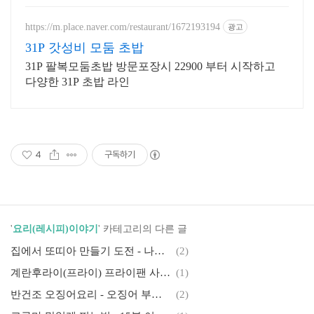
https://m.place.naver.com/restaurant/1672193194
광고
31P 갓성비 모둠 초밥
31P 팔복모둠초밥 방문포장시 22900 부터 시작하고
다양한 31P 초밥 라인
4
구독하기
'
요리(레시피)이야기
' 카테고리의 다른 글
집에서 또띠아 만들기 도전 - 나만의 레시피 공개
(2)
계란후라이(프라이) 프라이팬 사용후기~
(1)
반건조 오징어요리 - 오징어 부침개 만들어 먹어보세요(레시피)
(2)