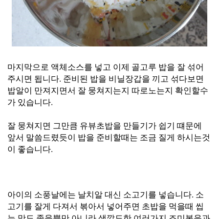
마지막으로 액체소스를 넣고 이제 골고루 밥을 잘 섞
어
주시면 됩니다.
준비된 밥을
비닐장갑을 끼고 섞다보면
밥알이 만져지면서 잘 뭉쳐지는지 따로노는지 확인할수
가
있습니다.
잘 뭉쳐지면 그만큼 유뷰초밥을 만들기가 쉽기 떄문에
앞서 말씀드렸듯이 밥을 준비할때는 조금 질게 하시는것
이 좋습니다.
아이의 소풍날에
는 날치알 대신 소고기
를
넣습니다. 소
고기를 잘게 다져서 볶아서 넣어주면 초밥을 먹을때 씹
는 맛도 좋을뿐만 아니라 색깔도한 여러가지 조미볶음과