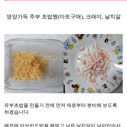
영양가득 주부 초밥짱(마트
구매), 크래미, 날치알
유부초밥을 만들기 전에 먼
저 재료부터 분비해 보도록
하겠습니다.
예전에 아보카도밥을 해먹고 남
은 날치알이 남아있어서