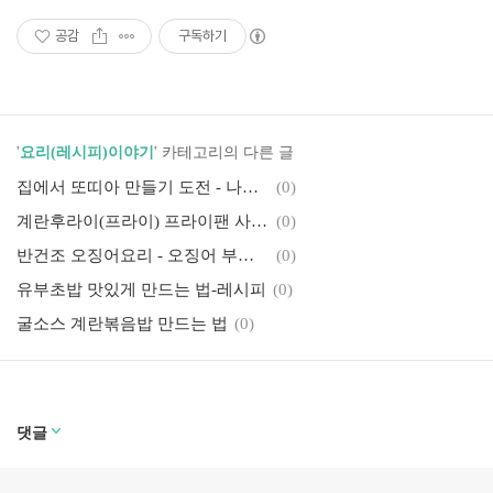
공감
구독하기
'
요리(레시피)이야기
' 카테고리의 다른 글
집에서 또띠아 만들기 도전 - 나만의 레시피 공개
(0)
계란후라이(프라이) 프라이팬 사용후기~
(0)
반건조 오징어요리 - 오징어 부침개 만들어 먹어보세요(레시피)
(0)
유부초밥 맛있게 만드는 법-레시피
(0)
굴소스 계란볶음밥 만드는 법
(0)
댓글