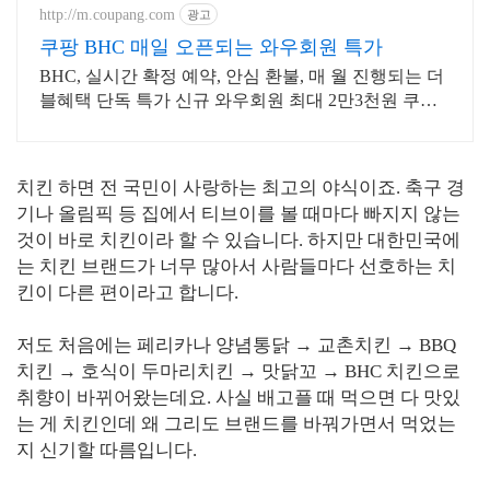
http://m.coupang.com
광고
쿠팡 BHC 매일 오픈되는 와우회원 특가
BHC, 실시간 확정 예약, 안심 환불, 매 월 진행되는 더
블혜택 단독 특가 신규 와우회원 최대 2만3천원 쿠폰
팩+5% 추가적립 혜택! 여행도 이제 쿠팡에서!
치킨 하면 전 국민이 사랑하는 최고의 야식이죠. 축구 경
기나 올림픽 등 집에서 티브이를 볼 때마다 빠지지 않는
것이 바로 치킨이라 할 수 있습니다. 하지만 대한민국에
는 치킨 브랜드가 너무 많아서 사람들마다 선호하는 치
킨이 다른 편이라고 합니다.
저도 처음에는 페리카나 양념통닭 → 교촌치킨
→ BBQ
치킨
→ 호식이 두마리치킨
→ 맛닭꼬
→ BHC 치킨으로
취향이
바뀌어왔는데요. 사실 배고플 때 먹으면 다 맛있
는 게 치킨인데 왜 그리도 브랜드를 바꿔가면서 먹었는
지 신기할 따름입니다.