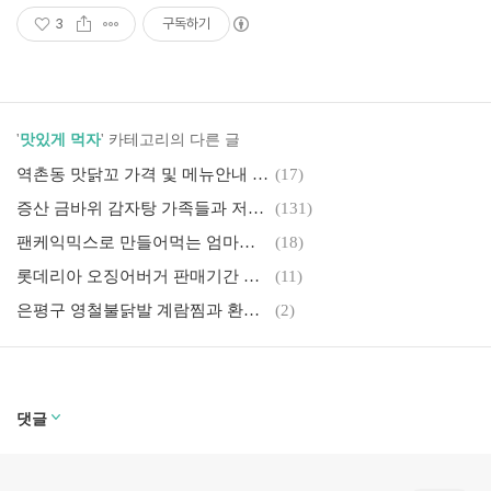
3
구독하기
'
맛있게 먹자
' 카테고리의 다른 글
역촌동 맛닭꼬 가격 및 메뉴안내 저렴하고 맛도 일품이죠!
(17)
증산 금바위 감자탕 가족들과 저녁식사, 제로페이 사용처 확인
(131)
팬케익믹스로 만들어먹는 엄마표 간식
(18)
롯데리아 오징어버거 판매기간 끝나기전에 먹어보세요~
(11)
은평구 영철불닭발 계람찜과 환상의 궁합
(2)
댓글