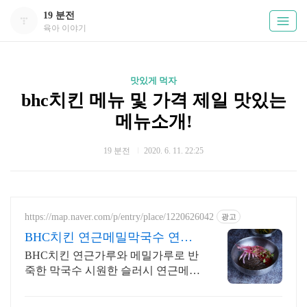
19 분전
육아 이야기
맛있게 먹자
bhc치킨 메뉴 및 가격 제일 맛있는
메뉴소개!
19 분전
2020. 6. 11. 22:25
https://map.naver.com/p/entry/place/1220626042
광고
BHC치킨 연근메밀막국수 연근
가루와 메밀가루로 반죽
BHC치킨 연근가루와 메밀가루로 반
죽한 막국수 시원한 슬러시 연근메밀
막국수