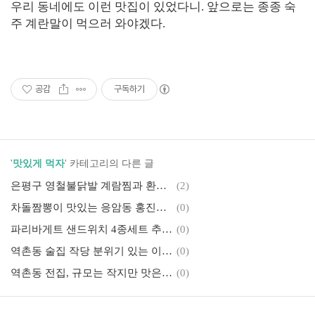
우리 동네에도 이런 맛집이 있었다니. 앞으로는 종종 숙
주 계란말이 먹으러 와야겠다.
공감
구독하기
'
맛있게 먹자
' 카테고리의 다른 글
은평구 영철불닭발 계람찜과 환상의 궁합
(2)
차돌짬뽕이 맛있는 응암동 홍진관 메뉴 추천
(0)
파리바게트 샌드위치 4종세트 추천! 아침식사로 딱 좋아
(0)
역촌동 술집 작당 분위기 있는 이자카야에서
(0)
역촌동 전집, 규모는 작지만 맛은 최고 월매전지짐이
(0)