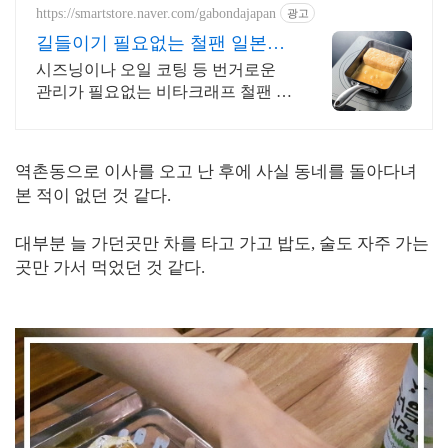
https://smartstore.naver.com/gabondajapan
광고
길들이기 필요없는 철팬 일본정
품 항공배송
시즈닝이나 오일 코팅 등 번거로운
관리가 필요없는 비타크래프 철팬 계
란말이팬
역촌동으로 이사를 오고 난 후에 사실 동네를 돌아다녀
본 적이 없던 것 같다.
대부분 늘 가던곳만 차를 타고 가고 밥도, 술도 자주 가는
곳만 가서 먹었던 것 같다.