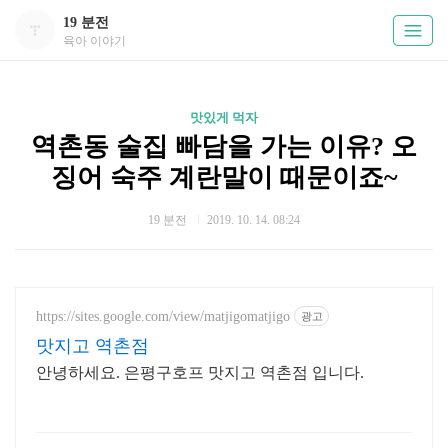
19 분전
육아 이야기
맛있게 먹자
역촌동 술집 빠담을 가는 이유? 오
징어 숙주 계란말이 때문이죠~
19 분전
2019. 10. 14. 08:24
https://sites.google.com/view/matjigomatjigo
광고
맛지고 역촌점
안녕하세요. 은평구호프 맛지고 역촌점 입니다.